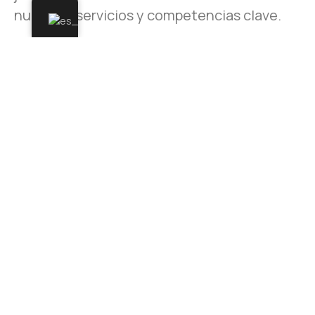
nuestros servicios y competencias clave.
SERVICIOS
JURÍDICOS
SERVICIOS
DE CONTABILIDAD
Y FISCALES
SERVICIOS LABORALES
Y DE RECURSOS