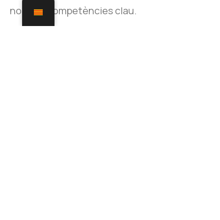
nostres competències clau.
SERVEIS
JURÍDICS
SERVEIS
DE COMPTABILITAT
I FISCALS
SERVEIS LABORALS
I DE RECURSOS