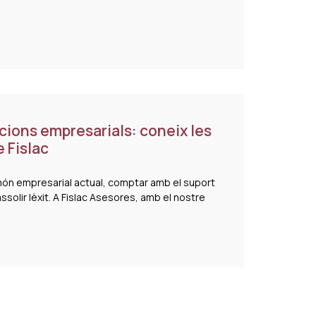
ucions empresarials: coneix les
e Fislac
 món empresarial actual, comptar amb el suport
solir lèxit. A Fislac Asesores, amb el nostre