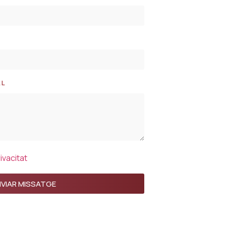
AL
rivacitat
NVIAR MISSATGE