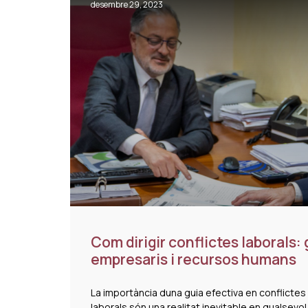
desembre 29, 2023
Com dirigir conflictes laborals: 
empresaris i recursos humans
La importància duna guia efectiva en conflictes 
laborals són una realitat inevitable en qualsevo