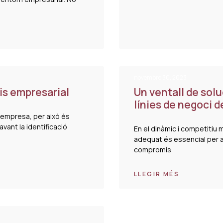
novembre 30, 2023
is empresarial
Un ventall de sol
línies de negoci d
l'empresa, per això és
avant la identificació
En el dinàmic i competitiu
adequat és essencial per as
compromís
LLEGIR MÉS