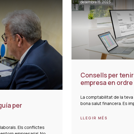
desembre 15, 2023
Consells per tenir
empresa en ordre
La comptabilitat de la tev
bona salut financera. Es i
guía per
LLEGIR MÉS
laborals. Els conflictes
l entorn empresarial. No