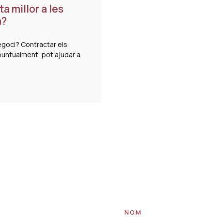
a millor a les
a?
egoci? Contractar els
puntualment, pot ajudar a
NOM