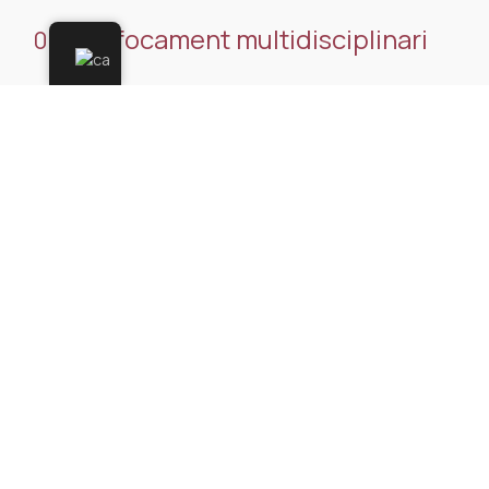
Enfocament multidisciplinari
01.
Oferim serveis integrals que abasten àrees
clau com la fiscalitat, la consultoria jurídica, la
planificació empresarial i la gestió financera.
Formació contínua
02.
Ens mantenim al dia amb les últimes
tendències i canvis en la legislació, garantint
que els nostres clients rebin l’assessorament
més actual i pertinent.