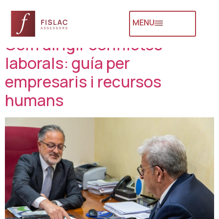
Autor:
admin
MENU
Com dirigir conflictes
laborals: guía per
empresaris i recursos
humans