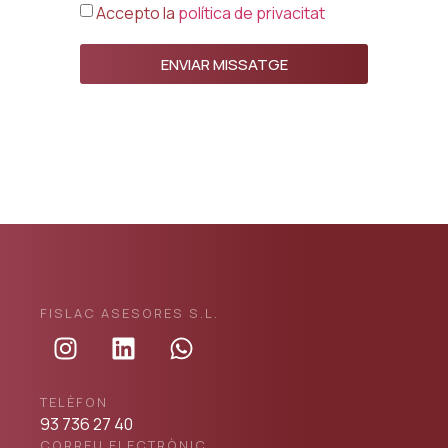
Accepto la
política de privacitat
ENVIAR MISSATGE
FISLAC ASESORES S.L.
TELÈFON
93 736 27 40
CORREU ELECTRÒNIC